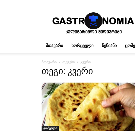
გასტრონომია
ᲛᲗᲐᲕᲐᲠᲘ
ᲮᲝᲠᲪᲔᲣᲚᲘ
ᲬᲕᲜᲘᲐᲜᲘ
ᲪᲝᲛ
მთავარი
თეგები
კვერი
თეგი: კვერი
ცომეული