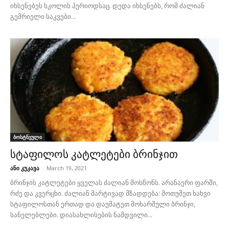
იხსენებეს სკოლის პერიოდსაც. დედა იხსენებს, რომ ძალიან
გემრიელი საკვები...
ბოსტნეული
სტაფილოს კატლეტები ბრინჯით
ანი კუკავა
-
March 19, 2021
ბრინჯის კატლეტები ყველას ძალიან მოსწონს. არანაერი ფარში,
რძე და კვერცხი. ძალიან მარტივად მზადდება: მოთუშეთ ხახვი
სტაფილოსთან ერთად და დაუმატეთ მოხარშული ბრინჯი,
სანელებლები. დიასახლისების ნამდვილი...