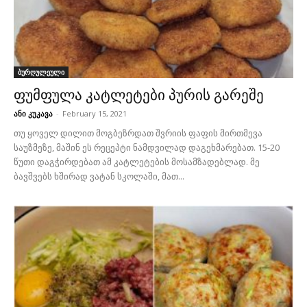
ბურღულეული
ფუმფულა კატლეტები პურის გარეშე
ანი კუკავა
-
February 15, 2021
თუ ყოველ დილით მოგბეზრდათ შვრიის ფაფის მირთმევა
საუზმეზე, მაშინ ეს რეცეპტი ნამდვილად დაგეხმარებათ. 15-20
წუთი დაგჭირდებათ ამ კატლეტების მოსამზადებლად. მე
ბავშვებს ხშირად ვატან სკოლაში, მათ...