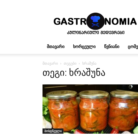
გასტრონომია
ᲛᲗᲐᲕᲐᲠᲘ
ᲮᲝᲠᲪᲔᲣᲚᲘ
ᲬᲕᲜᲘᲐᲜᲘ
ᲪᲝᲛ
მთავარი
თეგები
ხრაშუნა
თეგი: ხრაშუნა
ბოსტნეული