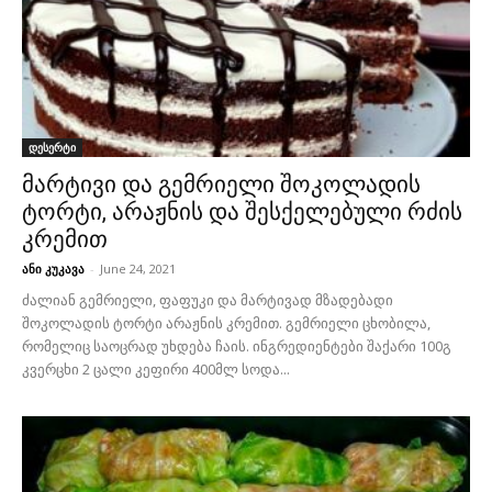
დესერტი
მარტივი და გემრიელი შოკოლადის
ტორტი, არაჟნის და შესქელებული რძის
კრემით
ანი კუკავა
-
June 24, 2021
ძალიან გემრიელი, ფაფუკი და მარტივად მზადებადი
შოკოლადის ტორტი არაჟნის კრემით. გემრიელი ცხობილა,
რომელიც საოცრად უხდება ჩაის. ინგრედიენტები შაქარი 100გ
კვერცხი 2 ცალი კეფირი 400მლ სოდა...