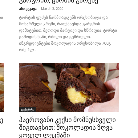
გარგრით, ცხობის გარეშე
ანი კუკავა
-
March 3, 2020
სი
ტორტის ფუძეს წარმოადგენს ორცხობილა და
მოხარშული კრემი, რათქმაუნდა გარგრის
დამატებით. მეთოდი მარტივი და სწრაფია, ტორტი
გამოდის ნაზი, რბილი და გემრიელი.
ინგრედიენტები შოკოლადის ორცხობილა 700გ
რძე 1ლ ...
დესერტი
ე
ჰაეროვანი კექსი მომნუსხველი
შიგთავსით: შოკოლადის ზღვა
ყოველ ლუკმაში