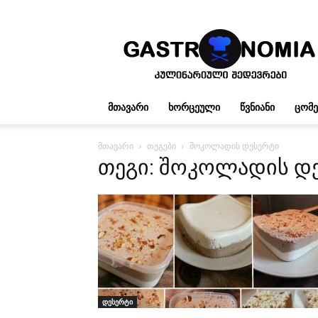
გასტრონომია
ᲛᲗᲐᲕᲐᲠᲘ
ᲮᲝᲠᲪᲔᲣᲚᲘ
ᲬᲕᲜᲘᲐᲜᲘ
ᲪᲝᲛ
მთავარი
თეგები
შოკოლადის დესერტი
თეგი: შოკოლადის დ
დესერტი