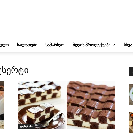
ᲔᲣᲚᲘ
ᲡᲐᲚᲐᲗᲔᲑᲘ
ᲡᲐᲛᲐᲠᲮᲕᲝ
ᲖᲦᲕᲘᲡ ᲞᲠᲝᲓᲣᲥᲢᲔᲑᲘ
ᲡᲮᲕᲐ
ესერტი
დესერტი