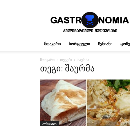
გასტრონომია
ᲛᲗᲐᲕᲐᲠᲘ
ᲮᲝᲠᲪᲔᲣᲚᲘ
ᲬᲕᲜᲘᲐᲜᲘ
ᲪᲝᲛ
მთავარი
თეგები
შაურმა
თეგი: შაურმა
ხორცეული