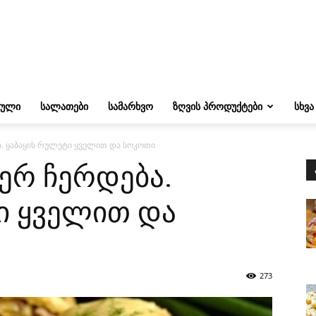
ᲔᲣᲚᲘ
ᲡᲐᲚᲐᲗᲔᲑᲘ
ᲡᲐᲛᲐᲠᲮᲕᲝ
ᲖᲦᲕᲘᲡ ᲞᲠᲝᲓᲣᲥᲢᲔᲑᲘ
ᲡᲮᲕᲐ
ა. ყაბაყის რულეტი ყველით და სოკოთი
ვერ ჩერდება.
ი ყველით და
273