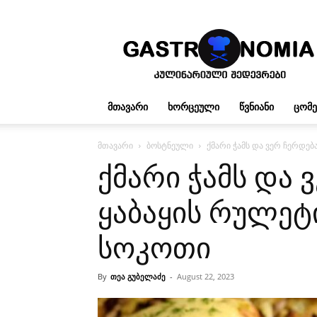
გასტრონომია
ᲛᲗᲐᲕᲐᲠᲘ
ᲮᲝᲠᲪᲔᲣᲚᲘ
ᲬᲕᲜᲘᲐᲜᲘ
ᲪᲝᲛ
მთავარი
ბოსტნეული
ქმარი ჭამს და ვერ ჩერდებ
ქმარი ჭამს და 
ყაბაყის რულეტ
სოკოთი
By
თეა გუბელაძე
-
August 22, 2023