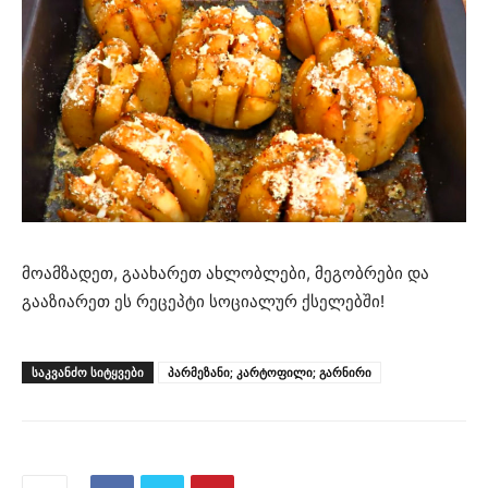
მოამზადეთ, გაახარეთ ახლობლები, მეგობრები და
გააზიარეთ ეს რეცეპტი სოციალურ ქსელებში!
ᲡᲐᲙᲕᲐᲜᲫᲝ ᲡᲘᲢᲧᲕᲔᲑᲘ
პარმეზანი; კარტოფილი; გარნირი