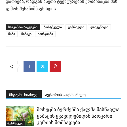
დარჩება, რადგან ასეთი ტექსტურების კომბინაცია მის
გემოს შესანიშნავს ხდის.
ᲡᲐᲙᲕᲐᲜᲫᲝ ᲡᲘᲢᲧᲕᲔᲑᲘ
ბოსტნეული
გემრიელი
დახვეწილი
ნაზი
წიწაკა
ხორციანი
მსგავსი სიახლე
ავტორის სხვა სიახლე
მოხუცმა ბერძენმა ქალმა მასწავლა
ყაბაყის ყვავილებიდან საოცარი
კერძის მომზადება
ბოსტნეული