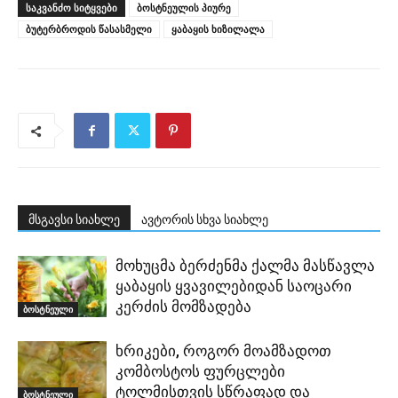
ᲡᲐᲙᲕᲐᲜᲫᲝ ᲡᲘᲢᲧᲕᲔᲑᲘ
ბოსტნეულის პიურე
ბუტერბროდის წასასმელი
ყაბაყის ხიზილალა
მსგავსი სიახლე
ავტორის სხვა სიახლე
მოხუცმა ბერძენმა ქალმა მასწავლა
ყაბაყის ყვავილებიდან საოცარი
კერძის მომზადება
ბოსტნეული
ხრიკები, როგორ მოამზადოთ
კომბოსტოს ფურცლები
ტოლმისთვის სწრაფად და
ბოსტნეული