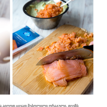
ია აიღოთ ცივად შებოლილი ორაგული. თევზს