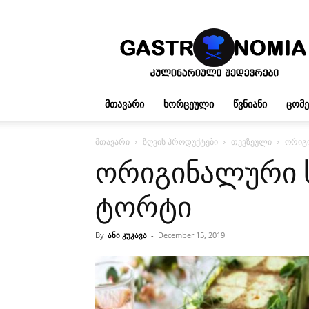
გასტრონომია
ᲛᲗᲐᲕᲐᲠᲘ
ᲮᲝᲠᲪᲔᲣᲚᲘ
ᲬᲕᲜᲘᲐᲜᲘ
ᲪᲝᲛ
მთავარი
ზღვის პროდუქტები
თევზეული
ორიგი
ორიგინალური 
ტორტი
By
ანი კუკავა
-
December 15, 2019