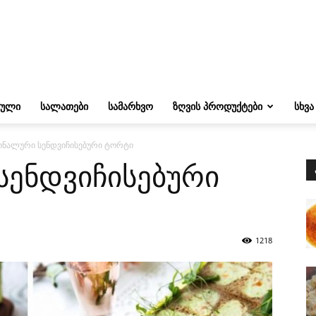
ᲔᲣᲚᲘ
ᲡᲐᲚᲐᲗᲔᲑᲘ
ᲡᲐᲛᲐᲠᲮᲕᲝ
ᲖᲦᲕᲘᲡ ᲞᲠᲝᲓᲣᲥᲢᲔᲑᲘ
ᲡᲮᲕᲐ
ნალური სენდვიჩისებური ტორტი
სენდვიჩისებური
1218