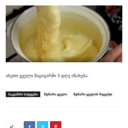
ასეთი ყველი მაცივარში 5 დღე ინახება.
ᲡᲐᲙᲕᲐᲜᲫᲝ ᲡᲘᲢᲧᲕᲔᲑᲘ
მდნარი ყველი
მდნარი ყველის რეცეპტი