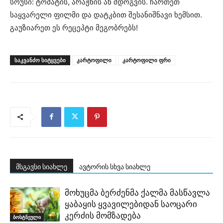
სოუსი: ტომატის, არაჟნის ან მდოგვის. ჩართეთ
საყვარელი ფილმი და დატკბით შესანიშნავი ხემსით.
გაუზიარეთ ეს რეცეპტი მეგობრებს!
ᲡᲐᲙᲕᲐᲜᲫᲝ ᲡᲘᲢᲧᲕᲔᲑᲘ
კარტოფილი
კარტოფილი ფრი
მსგავსი სიახლე
ავტორის სხვა სიახლე
მოხუცმა ბერძენმა ქალმა მასწავლა
ყაბაყის ყვავილებიდან საოცარი
კერძის მომზადება
ბოსტნეული