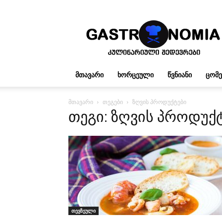
გასტრონომია
ᲛᲗᲐᲕᲐᲠᲘ
ᲮᲝᲠᲪᲔᲣᲚᲘ
ᲬᲕᲜᲘᲐᲜᲘ
ᲪᲝᲛ
მთავარი
თეგები
ზღვის პროდუქტები
თეგი: ზღვის პროდუქ
თევზეული