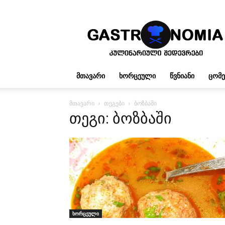
გასტრონომია
ᲛᲗᲐᲕᲐᲠᲘ
ᲮᲝᲠᲪᲔᲣᲚᲘ
ᲬᲕᲜᲘᲐᲜᲘ
ᲪᲝᲛ
მთავარი
თეგები
ბოზბაში
თეგი: ბოზბაში
ხორცეული