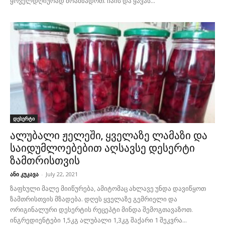
ყოველდღიურად მოამზადოთ. ჩაის და ყავას...
დესერტი
ალუბალი ჟელეში, ყველაზე ლამაზი და
საიდუმლოებებით აღსავსე დესერტი
ზამთრისთვის
ანი კუკავა
-
July 22, 2021
ზაფხული მალე მიიწურება, ამიტომაც ახლავე უნდა დავიწყოთ
ზამთრისთვის მზადება. დღეს ყველაზე გემრიელი და
ორიგინალური დესერტის რეცეპტი მინდა შემოგთავაზოთ.
ინგრედიენტები 1,5კგ ალუბალი 1,3კგ შაქარი 1 შეკვრა...