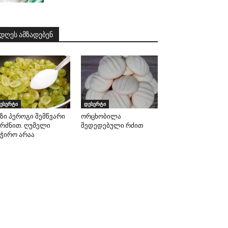
დღეს ამზადებენ
ესერტი
დესერტი
აზი პეროგი შემწვარი
ორცხობილა
ურძნით. ღუმელი
შედედებული რძით
აჭირო არაა