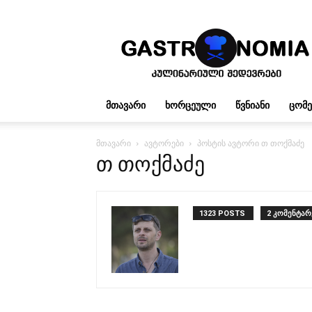
გასტრონომია
ᲛᲗᲐᲕᲐᲠᲘ
ᲮᲝᲠᲪᲔᲣᲚᲘ
ᲬᲕᲜᲘᲐᲜᲘ
ᲪᲝᲛ
მთავარი
ავტორები
პოსტის ავტორი თ თოქმაძე
თ თოქმაძე
1323 POSTS
2 კომენტარ