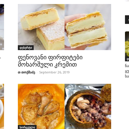
დესერტი
ს
ფენოვანი ფირფიტები
დ
მოხარშული კრემით
ნ
ყ
თ თოქმაძე
-
September 26, 2019
ს
ხორცეული