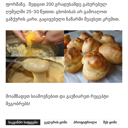
ფორმაზე. შედგით 200 გრადუსამდე გახურებულ
ღუმელში 25-30 წუთით. ცხობისას არ გამოაღოთ
გაზქურის კარი. გაცივებული ნაწარმი შეავსეთ კრემით.
მოამზადეთ სიამოვნებით და გაუზიარეთ რეცეპტი
მეგობრებს!
ᲡᲐᲙᲕᲐᲜᲫᲝ ᲡᲘᲢᲧᲕᲔᲑᲘ
ეკლერის ცომი
პროფიტროლი
შუს ცომი