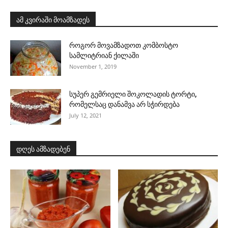
ამ კვირაში მოამზადეს
როგორ მოვამზადოთ კომბოსტო
სამლიტრიან ქილაში
November 1, 2019
სუპერ გემრიელი შოკოლადის ტორტი,
რომელსაც დანამვა არ სჭირდება
July 12, 2021
დღეს ამზადებენ