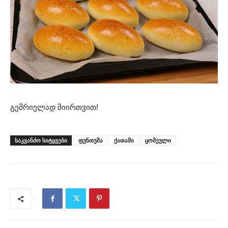
გემრიელად მიირთვით!
ᲡᲐᲙᲕᲐᲜᲫᲝ ᲡᲘᲢᲧᲕᲔᲑᲘ
ფუნთუშა
ქათამი
ცომეული