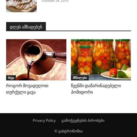
October 24, 2019
დღეს ამზადებენ
სხვა
მწნილები
როგორ მოვადუღოთ
წვენში დამარინადებული
თურქული ყავა
პომიდორი
Privacy Policy
გამოქვეყნების პირობები
© გასტრონომია