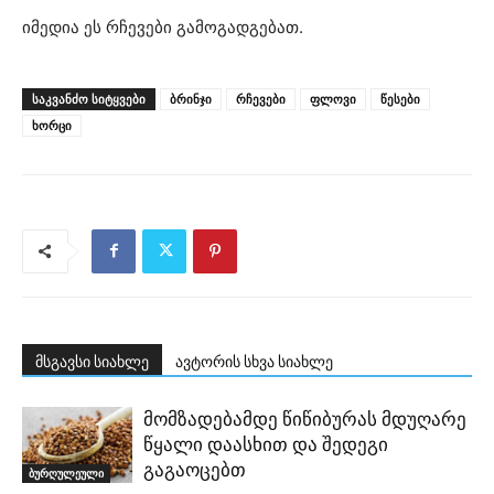
იმედია ეს რჩევები გამოგადგებათ.
ᲡᲐᲙᲕᲐᲜᲫᲝ ᲡᲘᲢᲧᲕᲔᲑᲘ
ბრინჯი
რჩევები
ფლოვი
წესები
ხორცი
მსგავსი სიახლე
ავტორის სხვა სიახლე
მომზადებამდე წიწიბურას მდუღარე
წყალი დაასხით და შედეგი
გაგაოცებთ
ბურღულეული