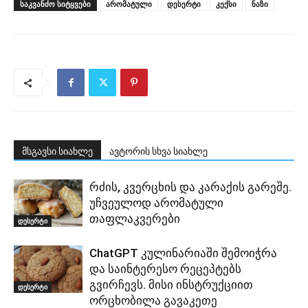
ᲡᲐᲙᲕᲐᲜᲫᲝ ᲡᲘᲢᲧᲕᲔᲑᲘ
არომატული
დესერტი
კექსი
ნაზი
მსგავსი სიახლე
ავტორის სხვა სიახლე
რძის, კვერცხის და კარაქის გარეშე.
უჩვეულოდ არომატული
თაფლაკვერები
დესერტი
ChatGPT კულინარიაში შემოიჭრა
და საინტერესო რეცეპტებს
გვირჩევს. მისი ინსტრუქციით
დესერტი
ორცხობილა გავაკეთე