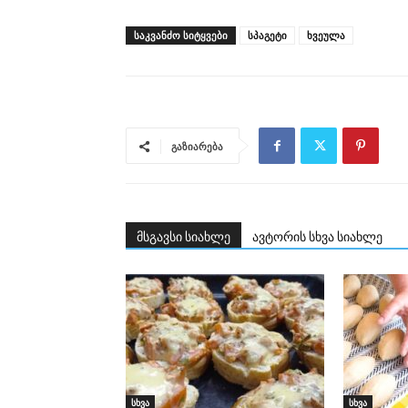
ᲡᲐᲙᲕᲐᲜᲫᲝ ᲡᲘᲢᲧᲕᲔᲑᲘ
სპაგეტი
ხვეულა
გაზიარება
მსგავსი სიახლე
ავტორის სხვა სიახლე
სხვა
სხვა