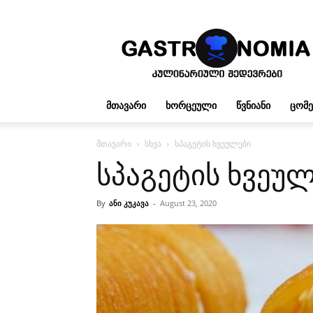
გასტრონომია
ᲛᲗᲐᲕᲐᲠᲘ
ᲮᲝᲠᲪᲔᲣᲚᲘ
ᲬᲕᲜᲘᲐᲜᲘ
ᲪᲝᲛ
მთავარი
სხვა
სპაგეტის ხვეულები
სპაგეტის ხვეუ
By
ანი კუკავა
-
August 23, 2020