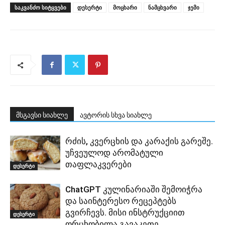
ᲡᲐᲙᲕᲐᲜᲫᲝ ᲡᲘᲢᲧᲕᲔᲑᲘ
დესერტი
მოცხარი
ნამცხვარი
ჯემი
მსგავსი სიახლე
ავტორის სხვა სიახლე
რძის, კვერცხის და კარაქის გარეშე.
უჩვეულოდ არომატული
თაფლაკვერები
დესერტი
ChatGPT კულინარიაში შემოიჭრა
და საინტერესო რეცეპტებს
გვირჩევს. მისი ინსტრუქციით
დესერტი
ორცხობილა გავაკეთე