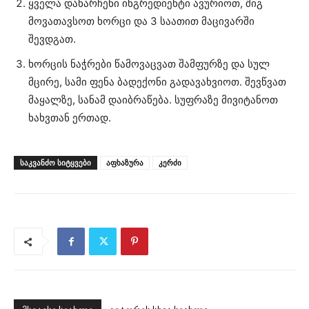
ყველა დანარჩენი ინგრედიენტი ავურიოთ, შიგ
მოვათავსოთ ხორცი და 3 საათით მაცივარში
შევდგათ.
ხორცის ნაჭრები წამოვაცვათ შამფურზე და სულ
მცირე, სამი ფენა ბადექონი გადავახვიოთ. შევწვათ
მაყალზე, სანამ დაიბრაწება. სუფრაზე მივიტანოთ
ხახვთან ერთად.
ᲡᲐᲙᲕᲐᲜᲫᲝ ᲡᲘᲢᲧᲕᲔᲑᲘ
აფხაზურა
კერძი