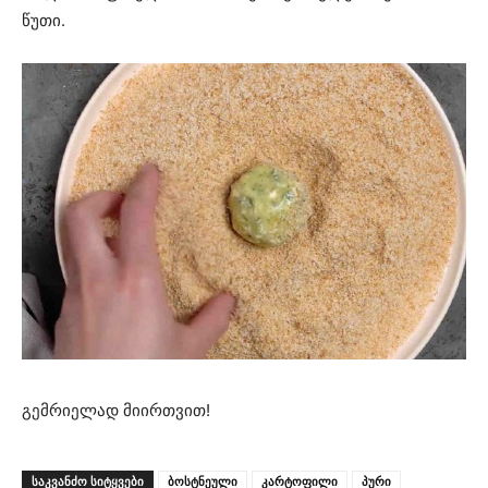
წუთი.
გემრიელად მიირთვით!
ᲡᲐᲙᲕᲐᲜᲫᲝ ᲡᲘᲢᲧᲕᲔᲑᲘ
ბოსტნეული
კარტოფილი
პური