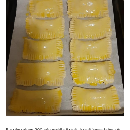
5.გამოაცხვთ 200 გრადუსზე მანამ, სანამ ზედაპირი არ