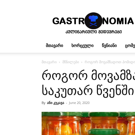
გასტრონომია
ᲛᲗᲐᲕᲐᲠᲘ
ᲮᲝᲠᲪᲔᲣᲚᲘ
ᲬᲕᲜᲘᲐᲜᲘ
ᲪᲝᲛ
მთავარი
მწნილები
როგორ მოვამზადოთ პომიდო
როგორ მოვამ
საკუთარ წვენში
By
ანი კუკავა
-
June 20, 2020