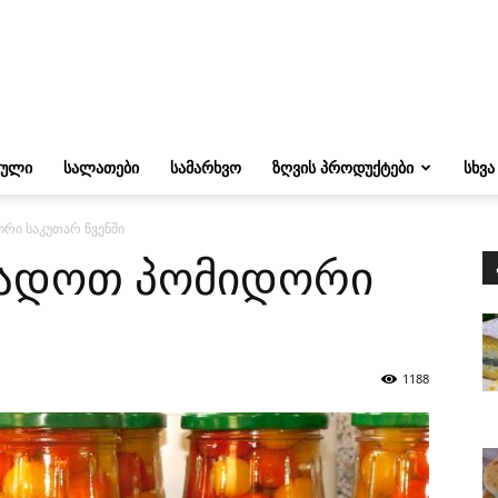
ᲔᲣᲚᲘ
ᲡᲐᲚᲐᲗᲔᲑᲘ
ᲡᲐᲛᲐᲠᲮᲕᲝ
ᲖᲦᲕᲘᲡ ᲞᲠᲝᲓᲣᲥᲢᲔᲑᲘ
ᲡᲮᲕᲐ
რი საკუთარ წვენში
ზადოთ პომიდორი
1188