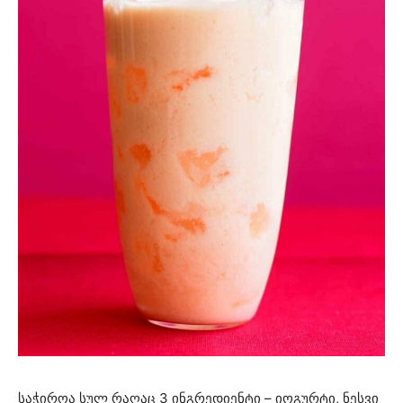
საჭიროა სულ რაღაც 3 ინგრედიენტი – იოგურტი, ნესვი