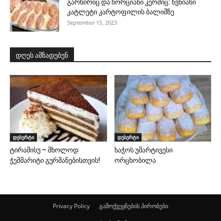
გარნირიც და ხორციანი კერძიც: წვნიანი
კატლეტი კარტოფილის ბალიშზე
September 15, 2023
დღეს ამზადებენ
დესერტი
დესერტი
ტირამისუ – მხოლოდ
ხაჭოს უმარტივესი
ჭეშმარიტი გურმანებისთვის!
ორცხობილა
Privacy Policy
გამოქვეყნების პირობები