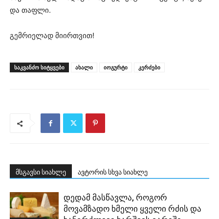
და თაფლი.
გემრიელად მიირთვით!
ᲡᲐᲙᲕᲐᲜᲫᲝ ᲡᲘᲢᲧᲕᲔᲑᲘ
ახალი
იოგურტი
კერძები
მსგავსი სიახლე
ავტორის სხვა სიახლე
დედამ მასწავლა, როგორ
მოვამზადო ხმელი ყველი რძის და