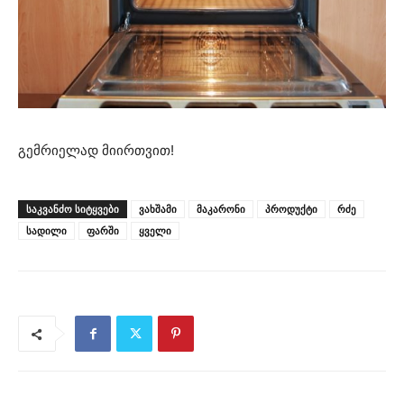
გემრიელად მიირთვით!
ᲡᲐᲙᲕᲐᲜᲫᲝ ᲡᲘᲢᲧᲕᲔᲑᲘ
ვახშამი
მაკარონი
პროდუქტი
რძე
სადილი
ფარში
ყველი