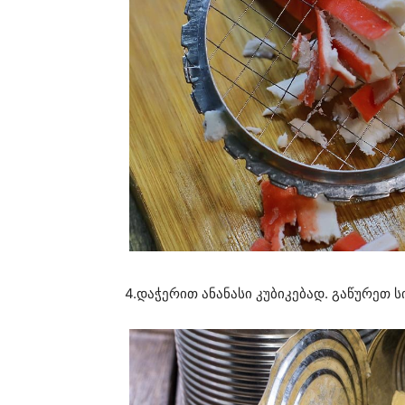
4.დაჭერით ანანასი კუბიკებად. გაწურეთ ს