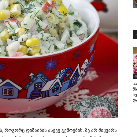
თ
ს
მს
ზ
დ
, როგორც დიზაინის ასევე გემოების. მე არ მიყვარს