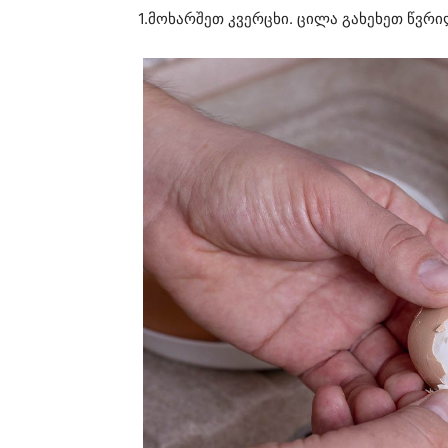
1.მოხარშეთ კვერცხი. ცილა გახეხეთ წვრ