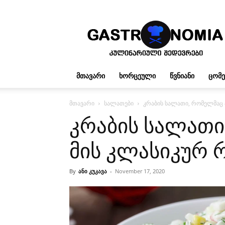
გასტრონომია
ᲛᲗᲐᲕᲐᲠᲘ
ᲮᲝᲠᲪᲔᲣᲚᲘ
ᲬᲕᲜᲘᲐᲜᲘ
ᲪᲝᲛ
მთავარი
სალათები
კრაბის სალათი, რომელმაც 
კრაბის სალათი
მის კლასიკურ 
By
ანი კუკავა
-
November 17, 2020