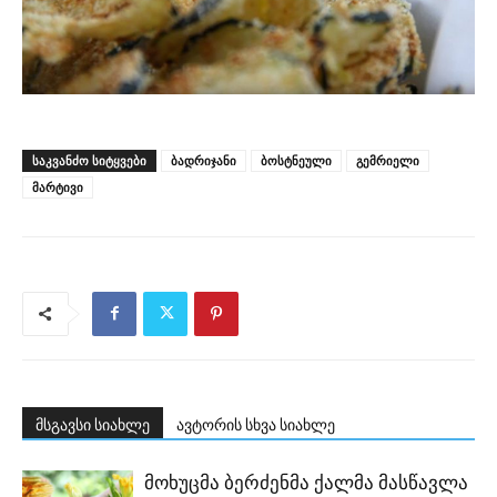
ᲡᲐᲙᲕᲐᲜᲫᲝ ᲡᲘᲢᲧᲕᲔᲑᲘ
ბადრიჯანი
ბოსტნეული
გემრიელი
მარტივი
მსგავსი სიახლე
ავტორის სხვა სიახლე
მოხუცმა ბერძენმა ქალმა მასწავლა