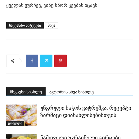
ყველას ვურჩევ, ვინც სწორ კვებას იცავს!
ᲡᲐᲙᲕᲐᲜᲫᲝ ᲡᲘᲢᲧᲕᲔᲑᲘ
პიცა
მსგავსი სიახლე
ავტორის სხვა სიახლე
უნგრული ხაჭოს ვატრუშკა. რეცეპტი
ზარმაცი დიასახლისებისთვის
ცომეული
ნამდვილი უკრაინული გირცები