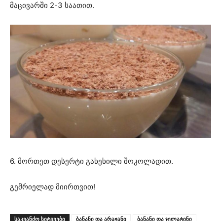
მაცივარში 2-3 საათით.
6. მორთეთ დესერტი გახეხილი შოკოლადით.
გემრიელად მიირთვით!
ᲡᲐᲙᲕᲐᲜᲫᲝ ᲡᲘᲢᲧᲕᲔᲑᲘ
ბანანი და არაჟანი
ბანანი და ჯელატინი