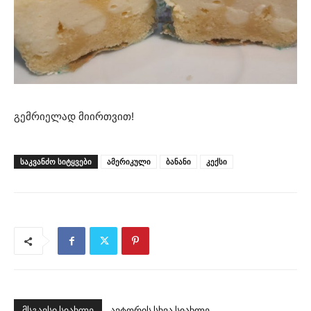
გემრიელად მიირთვით!
ᲡᲐᲙᲕᲐᲜᲫᲝ ᲡᲘᲢᲧᲕᲔᲑᲘ
ამერიკული
ბანანი
კექსი
მსგავსი სიახლე
ავტორის სხვა სიახლე