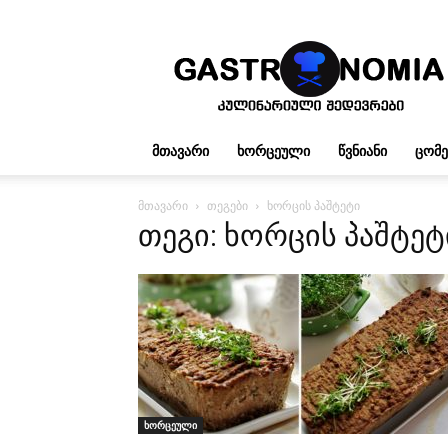
გასტრონომია
ᲛᲗᲐᲕᲐᲠᲘ
ᲮᲝᲠᲪᲔᲣᲚᲘ
ᲬᲕᲜᲘᲐᲜᲘ
ᲪᲝᲛ
მთავარი
თეგები
ხორცის პაშტეტი
თეგი: ხორცის პაშტეტ
ხორცეული