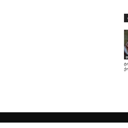
დ
ტ
ქ