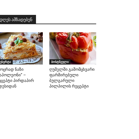
დღეს ამზადებენ
ესერტი
ბოსტნეული
აოცრად ნაზი
ღუმელში გამომცხვარი
ნაპოლეონი” –
ფარშირებული
ეცეპტი პირდაპირ
ბულგარული
დესიდან
პილპილის რეცეპტი