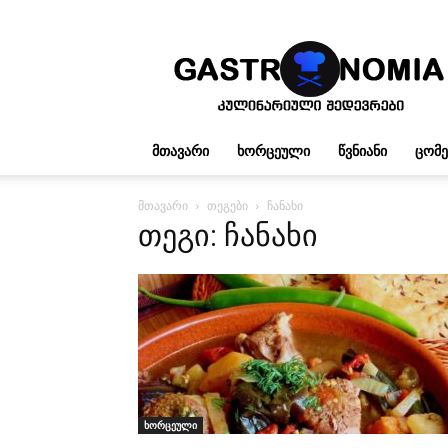
გასტრონომია
ᲛᲗᲐᲕᲐᲠᲘ
ᲮᲝᲠᲪᲔᲣᲚᲘ
ᲬᲕᲜᲘᲐᲜᲘ
ᲪᲝᲛ
მთავარი
თეგები
ჩანახი
თეგი: ჩანახი
ხორცეული