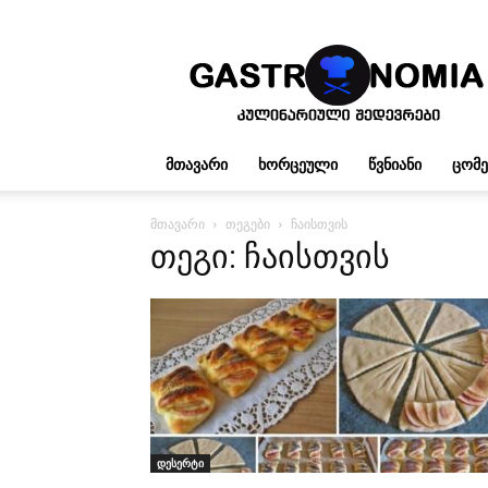
გასტრონომია
ᲛᲗᲐᲕᲐᲠᲘ
ᲮᲝᲠᲪᲔᲣᲚᲘ
ᲬᲕᲜᲘᲐᲜᲘ
ᲪᲝᲛ
მთავარი
თეგები
ჩაისთვის
თეგი: ჩაისთვის
დესერტი