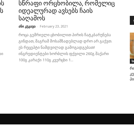
ის
სწრაფი ორცხობილა, რომელიც
ს
იდეალურად ავსებს ჩაის
საღამოს
ანი კუკავა
-
February 23, 2021
როცა გემრიელი ცხობილით პირის ჩატკბარუნება
გინდათ, მაგრამ მოსამზადებლად დრო არ გაქვთ.
ეს რეცეპტი ნამდვილად გამოგადგებათ!
ხი
ინგრედიენტები ხორბლის ფქვილი 260გ შაქარი
100გ კარაქი 110გ კვერცხი 1...
ს
რ
კ
პ