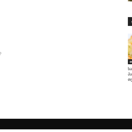
დ
თ
ს
პ
თ