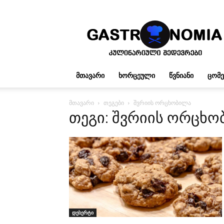
გასტრონომია
ᲛᲗᲐᲕᲐᲠᲘ
ᲮᲝᲠᲪᲔᲣᲚᲘ
ᲬᲕᲜᲘᲐᲜᲘ
ᲪᲝᲛ
მთავარი
თეგები
შვრიის ორცხობილა
თეგი: შვრიის ორცხ
დესერტი