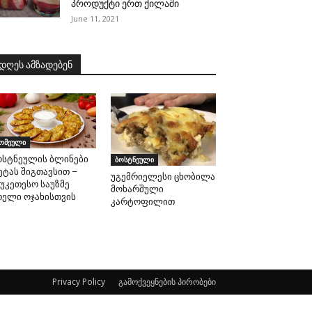
პროდუქტი ერთ ქილაში
June 11, 2021
დღეს ამზადებენ
ომეული
ოსტნეულის ბლინები
ბოსტნეული
ეტას შიგთავსით –
უგემრიელესი ცხობილა
აუკეთესო საუზმე
მოხარშული
თელი ოჯახისთვის
კარტოფილით
Privacy Policy
გამოქვეყნების პირობები