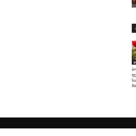
დ
ც
ბ
ფ
ს
მ