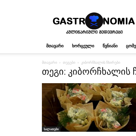
გასტრონომია
ᲛᲗᲐᲕᲐᲠᲘ
ᲮᲝᲠᲪᲔᲣᲚᲘ
ᲬᲕᲜᲘᲐᲜᲘ
ᲪᲝᲛ
მთავარი
თეგები
კიბორჩხალის ჩხირები
თეგი: კიბორჩხალის 
სალათები