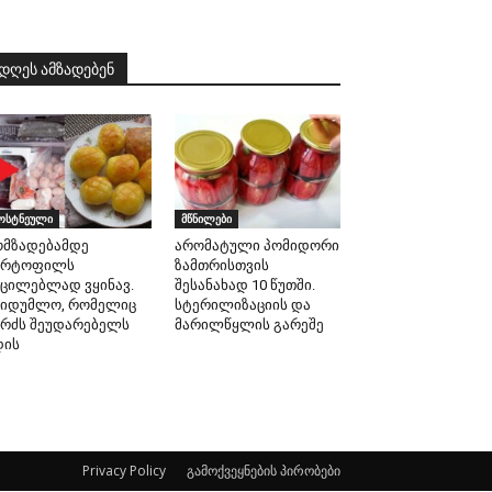
დღეს ამზადებენ
ოსტნეული
მწნილები
ომზადებამდე
არომატული პომიდორი
არტოფილს
ზამთრისთვის
უცილებლად ვყინავ.
შესანახად 10 წუთში.
აიდუმლო, რომელიც
სტერილიზაციის და
ერძს შეუდარებელს
მარილწყლის გარეშე
დის
Privacy Policy
გამოქვეყნების პირობები