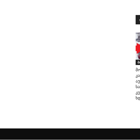
ა
ბ
მ
კ
ა
ს
კ
ხ