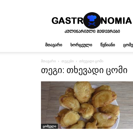
გასტრონომია
ᲛᲗᲐᲕᲐᲠᲘ
ᲮᲝᲠᲪᲔᲣᲚᲘ
ᲬᲕᲜᲘᲐᲜᲘ
ᲪᲝᲛ
მთავარი
თეგები
თხევადი ცომი
თეგი: თხევადი ცომი
ცომეული