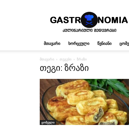
გასტრონომია
ᲛᲗᲐᲕᲐᲠᲘ
ᲮᲝᲠᲪᲔᲣᲚᲘ
ᲬᲕᲜᲘᲐᲜᲘ
ᲪᲝᲛ
მთავარი
თეგები
ზრაზი
თეგი: ზრაზი
ცომეული