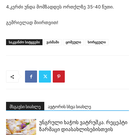
4.კერძი უნდა მომზადდეს ორთქლზე 35-40 წუთი.
გემრიელად მიირთვით!
ᲡᲐᲙᲕᲐᲜᲫᲝ ᲡᲘᲢᲧᲕᲔᲑᲘ
ვახშამი
ცომეული
ხორცეული
მსგავსი სიახლე
ავტორის სხვა სიახლე
უნგრული ხაჭოს ვატრუშკა. რეცეპტი
ზარმაცი დიასახლისებისთვის