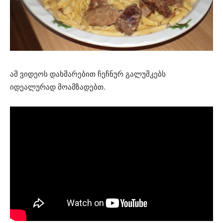
ამ ვიდეოს დახმარებით ჩეჩნურ გალუშკებს
იდეალურად მოამზადებთ.