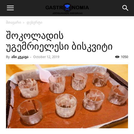
მთავარი
დესერტი
შოკოლადის
უგემრიელესი ბისკვიტი
By
ანი კუკავა
-
October 12, 2019
1050