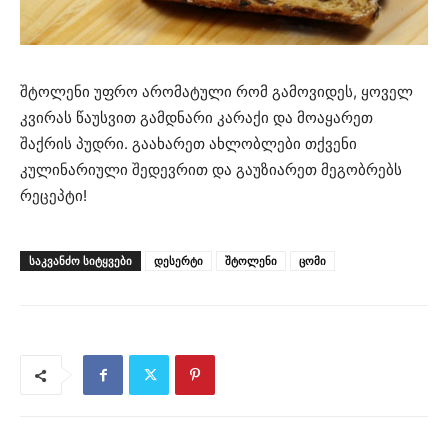
შტოლენი უფრო არომატული რომ გამოვიდეს, ყოველ
კვირას წაუსვით გამდნარი კარაქი და მოაყარეთ
შაქრის პუდრი. გაახარეთ ახლობლები თქვენი
კულინარიული შედევრით და გაუზიარეთ მეგობრებს
რეცეპტი!
ᲡᲐᲙᲕᲐᲜᲫᲝ ᲡᲘᲢᲧᲕᲔᲑᲘ
დესერტი
შტოლენი
ცომი