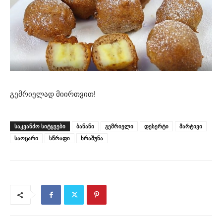
გემრიელად მიირთვით!
ᲡᲐᲙᲕᲐᲜᲫᲝ ᲡᲘᲢᲧᲕᲔᲑᲘ
ბანანი
გემრიელი
დესერტი
მარტივი
საოცარი
სწრაფი
ხრაშუნა