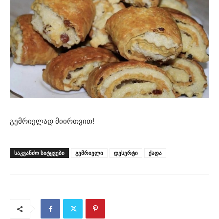
გემრიელად მიირთვით!
ᲡᲐᲙᲕᲐᲜᲫᲝ ᲡᲘᲢᲧᲕᲔᲑᲘ
გემრიელი
დესერტი
ქადა