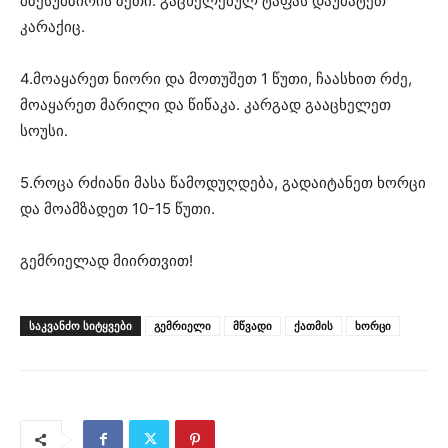
მზესუმზირის ზეთი. გაცხელებულ ტაფას დაუმატეთ
კარაქიც.
4.მოაყარეთ ნიორი და მოთუშეთ 1 წუთი, ჩაასხით რძე,
მოაყარეთ მარილი და წიწაკა. კარგად გააცხელეთ
სოუსი.
5.როცა რძიანი მასა წამოდუღდება, გადაიტანეთ ხორცი
და მოამზადეთ 10-15 წუთი.
გემრიელად მიირთვით!
ᲡᲐᲙᲕᲐᲜᲫᲝ ᲡᲘᲢᲧᲕᲔᲑᲘ
გემრიელი
მწვადი
ქათმის
ხორცი