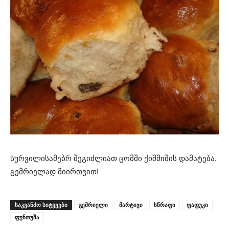
სურვილისამებრ შეგიძლიათ ცომში ქიშმიშის დამატება.
გემრიელად მიირთვით!
ᲡᲐᲙᲕᲐᲜᲫᲝ ᲡᲘᲢᲧᲕᲔᲑᲘ
გემრიელი
მარტივი
სწრაფი
ფაფუკი
ფუნთუშა